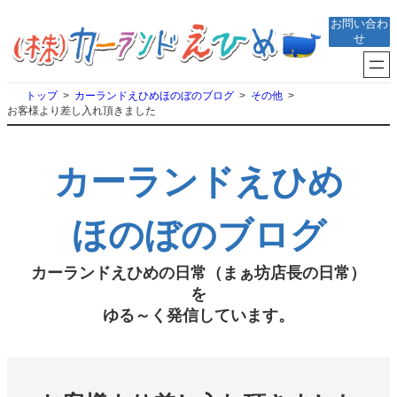
内
お問い合わ
容
せ
を
ス
キ
トップ
カーランドえひめほのぼのブログ
その他
ッ
お客様より差し入れ頂きました
プ
カーランドえひめ
ほのぼのブログ
カーランドえひめの日常（まぁ坊店長の日常）
を
ゆる～く発信しています。