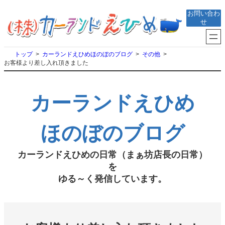
内
お問い合わ
容
せ
を
ス
キ
トップ
カーランドえひめほのぼのブログ
その他
ッ
お客様より差し入れ頂きました
プ
カーランドえひめ
ほのぼのブログ
カーランドえひめの日常（まぁ坊店長の日常）
を
ゆる～く発信しています。