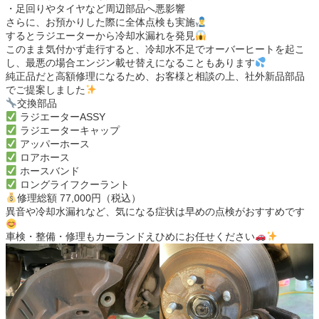
・足回りやタイヤなど周辺部品へ悪影響
さらに、お預かりした際に全体点検も実施
するとラジエーターから冷却水漏れを発見
このまま気付かず走行すると、冷却水不足でオーバーヒートを起こ
し、最悪の場合エンジン載せ替えになることもあります
純正品だと高額修理になるため、お客様と相談の上、社外新品部品
でご提案しました
交換部品
ラジエーターASSY
ラジエーターキャップ
アッパーホース
ロアホース
ホースバンド
ロングライフクーラント
修理総額 77,000円（税込）
異音や冷却水漏れなど、気になる症状は早めの点検がおすすめです
車検・整備・修理もカーランドえひめにお任せください