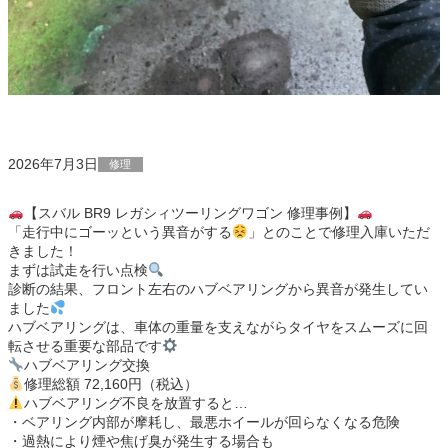
2026年7月3日
修理
【スバル BR9 レガシィツーリングワゴン 修理事例】
「走行中にゴーッという異音がする
」とのことで修理入庫いただ
きました！
まずは試走を行い点検
診断の結果、フロント左右のハブベアリングから異音が発生してい
ました
ハブベアリングは、車体の重量を支えながらタイヤをスムーズに回
転させる重要な部品です
ハブベアリング交換
修理総額 72,160円（税込）
ハブベアリング不良を放置すると…
・ベアリング内部が摩耗し、最悪ホイールが回らなくなる危険
・過熱により煙や焦げ臭が発生する場合も