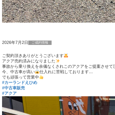
2026年7月2日
ご成約情報
ご契約頂きありがとうございます
アクア売約済みになりました
事故から乗り換えを余儀なくされこのアクアをご提案させて
今、中古車が高い
仕入れに苦戦しております…
でも頑張って営業中
#カーランドえひめ
#中古車販売
#アクア