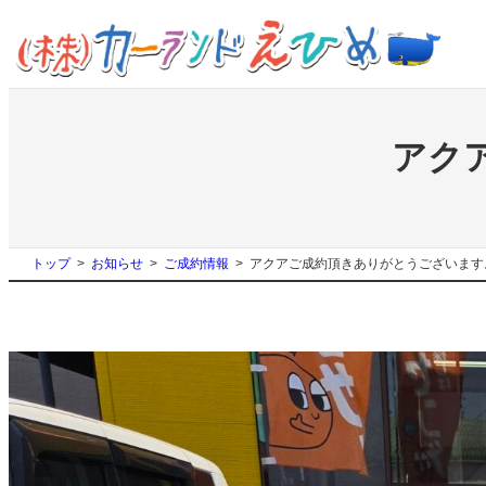
内
容
を
ス
キ
ッ
アク
プ
トップ
お知らせ
ご成約情報
アクアご成約頂きありがとうございます