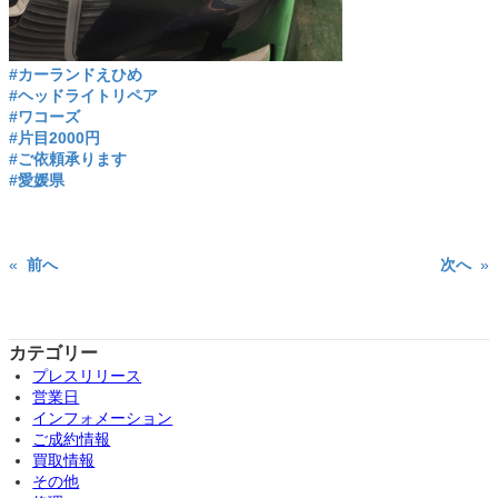
#カーランドえひめ
#ヘッドライトリペア
#ワコーズ
#片目2000円
#ご依頼承ります
#愛媛県
«
前へ
次へ
»
カテゴリー
プレスリリース
営業日
インフォメーション
ご成約情報
買取情報
その他