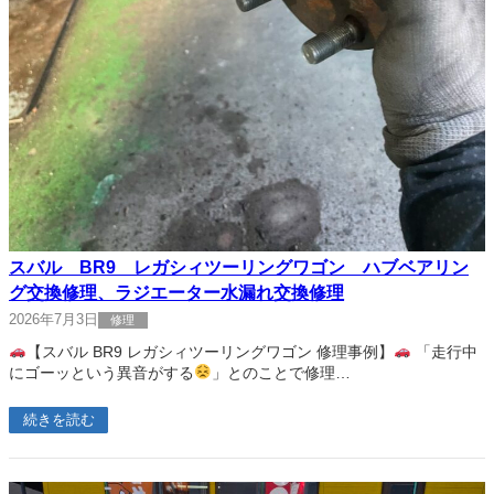
スバル BR9 レガシィツーリングワゴン ハブベアリン
グ交換修理、ラジエーター水漏れ交換修理
2026年7月3日
修理
【スバル BR9 レガシィツーリングワゴン 修理事例】
「走行中
にゴーッという異音がする
」とのことで修理…
続きを読む