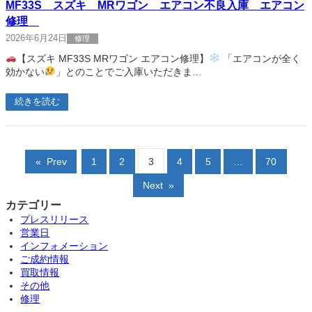
MF33S スズキ MRワゴン エアコン不良入庫 エアコン
修理
2026年6月24日
修理
【スズキ MF33S MRワゴン エアコン修理】
「エアコンが全く
効かない
」とのことでご入庫いただきま…
続きを読む
«
Prev
1
2
3
4
5
…
70
Next
»
カテゴリー
プレスリリース
営業日
インフォメーション
ご成約情報
買取情報
その他
修理