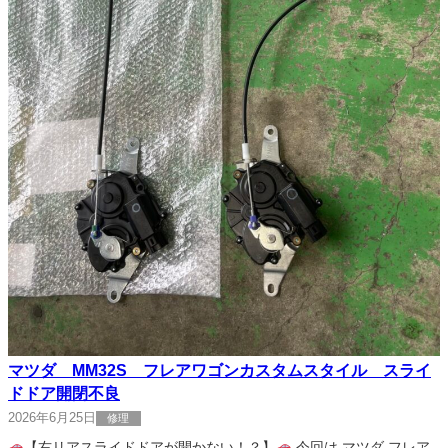
マツダ MM32S フレアワゴンカスタムスタイル スライ
ドドア開閉不良
2026年6月25日
修理
【右リアスライドドアが開かない！？】
今回は マツダ フレア