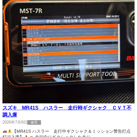
スズキ MR41S ハスラー 走行時ギクシャク ＣＶＴ不
調入庫
2026年7月8日
修理
【MR41S ハスラー 走行中ギクシャク＆ミッション警告灯点