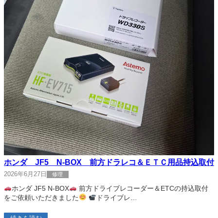
ホンダ JF5 N-BOX 前方ドラレコ＆ＥＴＣ用品持込取付
2026年6月27日
修理
ホンダ JF5 N-BOX
前方ドライブレコーダー＆ETCの持込取付
をご依頼いただきました
ドライブレ…