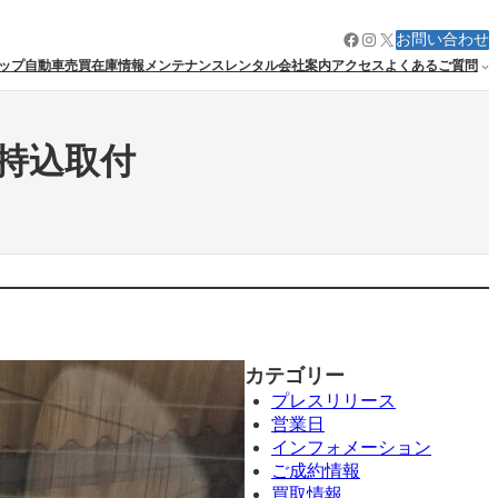
Facebook
Instagram
X
お問い合わせ
ップ
自動車売買
在庫情報
メンテナンス
レンタル
会社案内
アクセス
よくあるご質問
TC持込取付
カテゴリー
プレスリリース
営業日
インフォメーション
ご成約情報
買取情報