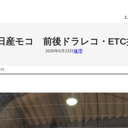
ト
 日産モコ 前後ドラレコ・E
修理
2026年6月23日
込取付