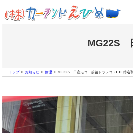
内
容
を
ス
キ
ッ
MG22S
プ
トップ
お知らせ
修理
MG22S 日産モコ 前後ドラレコ・ETC持