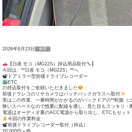
2026年6月23日
修理
【日産 モコ（MG22S）持込用品取付
】
今回は、**日産 モコ（MG22S）**へ
ドアミラー型前後ドライブレコーダー
ETC
の持込取付をご依頼いただきました
前後ドラレコのリヤカメラはハッチバックガラスへ取付
実はこの作業、一番時間がかかるのがバックドアの**蛇腹（ゴ
狭いスペースなので慎重に配線を通し、見た目もスッキリ・
電源はオーディオ裏のACC電源から取り出し、ETCもセッ
今回の作業料金
前後ドライブレコーダー取付（持込）
20,000円＋税