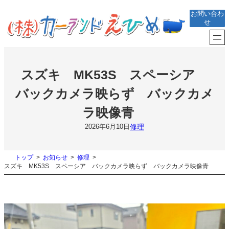
内
お問い合わ
容
せ
を
ス
キ
ッ
プ
スズキ MK53S スペーシア
バックカメラ映らず バックカメ
ラ映像青
修理
2026年6月10日
トップ
お知らせ
修理
スズキ MK53S スペーシア バックカメラ映らず バックカメラ映像青