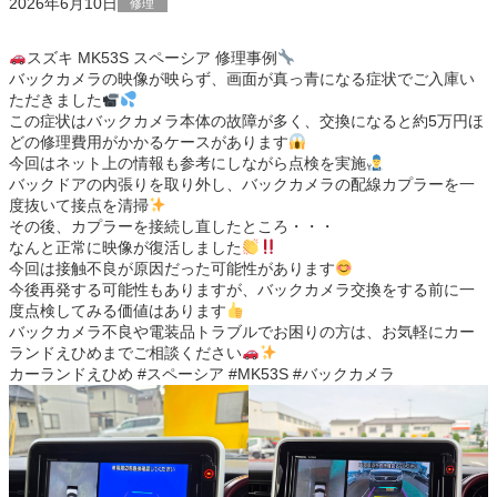
2026年6月10日
修理
スズキ MK53S スペーシア 修理事例
バックカメラの映像が映らず、画面が真っ青になる症状でご入庫い
ただきました
この症状はバックカメラ本体の故障が多く、交換になると約5万円ほ
どの修理費用がかかるケースがあります
今回はネット上の情報も参考にしながら点検を実施
バックドアの内張りを取り外し、バックカメラの配線カプラーを一
度抜いて接点を清掃
その後、カプラーを接続し直したところ・・・
なんと正常に映像が復活しました
今回は接触不良が原因だった可能性があります
今後再発する可能性もありますが、バックカメラ交換をする前に一
度点検してみる価値はあります
バックカメラ不良や電装品トラブルでお困りの方は、お気軽にカー
ランドえひめまでご相談ください
カーランドえひめ #スペーシア #MK53S #バックカメラ