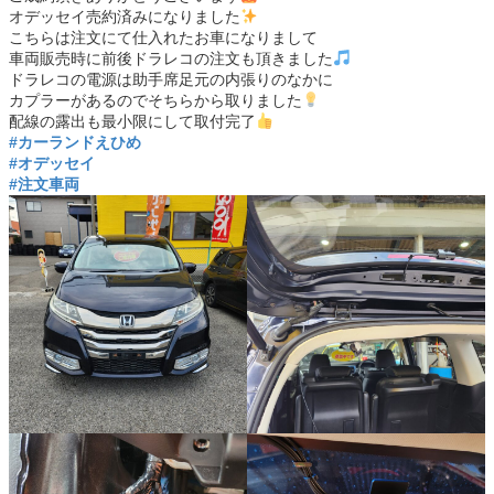
オデッセイ売約済みになりました
こちらは注文にて仕入れたお車になりまして
車両販売時に前後ドラレコの注文も頂きました
ドラレコの電源は助手席足元の内張りのなかに
カプラーがあるのでそちらから取りました
配線の露出も最小限にして取付完了
#カーランドえひめ
#オデッセイ
#注文車両