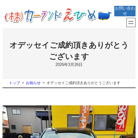
内
お問い合わ
容
せ
を
ス
キ
ッ
プ
オデッセイご成約頂きありがとう
ございます
2026年3月26日
トップ
お知らせ
オデッセイご成約頂きありがとうございます