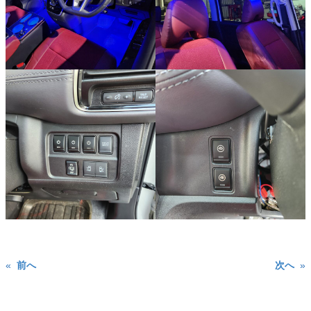
«
前へ
次へ
»