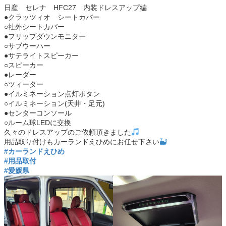
日産 セレナ HFC27 内装ドレスアップ編
●クラッツィオ シートカバー
○社外シートカバー
●フリップダウンモニター
○サブウーハー
●サテライトスピーカー
○スピーカー
●レーダー
○ツィーター
●イルミネーション点灯ボタン
○イルミネーション(天井・足元)
●センターコンソール
○ルーム球LEDに交換
久々のドレスアップのご依頼頂きました
用品取り付けもカーランドえひめにお任せ下さい
#カーランドえひめ
#用品取付
#愛媛県