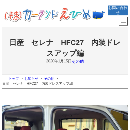
内
お問い合わ
容
せ
を
ス
キ
ッ
プ
日産 セレナ HFC27 内装ドレ
スアップ編
その他
2026年1月15日
トップ
お知らせ
その他
日産 セレナ HFC27 内装ドレスアップ編