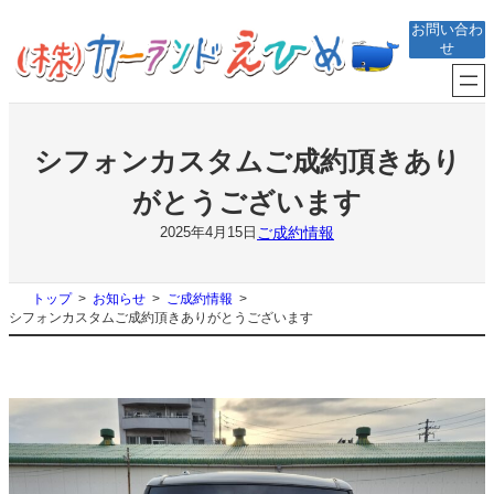
内
お問い合わ
容
せ
を
ス
キ
ッ
プ
シフォンカスタムご成約頂きあり
がとうございます
ご成約情報
2025年4月15日
トップ
お知らせ
ご成約情報
シフォンカスタムご成約頂きありがとうございます