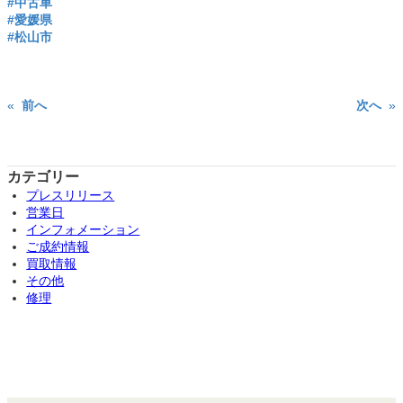
#中古車
#愛媛県
#松山市
«
前へ
次へ
»
カテゴリー
プレスリリース
営業日
インフォメーション
ご成約情報
買取情報
その他
修理