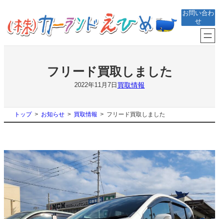
内
お問い合わ
容
せ
を
ス
キ
ッ
プ
フリード買取しました
買取情報
2022年11月7日
トップ
お知らせ
買取情報
フリード買取しました