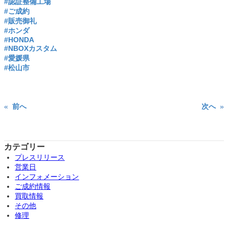
#認証整備工場
#ご成約
#販売御礼
#ホンダ
#HONDA
#NBOXカスタム
#愛媛県
#松山市
«
前へ
次へ
»
カテゴリー
プレスリリース
営業日
インフォメーション
ご成約情報
買取情報
その他
修理