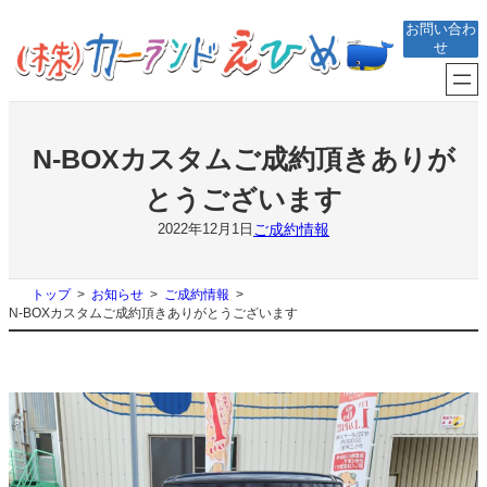
内
お問い合わ
容
せ
を
ス
キ
ッ
プ
N-BOXカスタムご成約頂きありが
とうございます
ご成約情報
2022年12月1日
トップ
お知らせ
ご成約情報
N-BOXカスタムご成約頂きありがとうございます