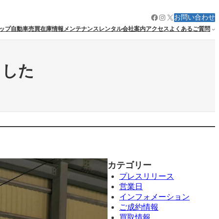
Facebook
Instagram
X
お問い合わせ
ップ
自動車売買
在庫情報
メンテナンス
レンタル
会社案内
アクセス
よくあるご質問
ました
カテゴリー
プレスリリース
営業日
インフォメーション
ご成約情報
買取情報