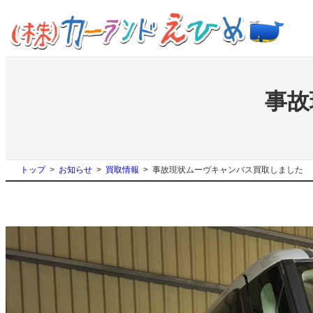
内
容
を
ス
キ
ッ
事故
プ
トップ
お知らせ
買取情報
事故現状ムーヴキャンバス買取しました