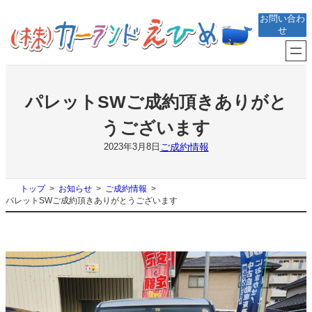
内
お問い合わ
容
せ
を
ス
キ
ッ
プ
パレットSWご成約頂きありがと
うございます
ご成約情報
2023年3月8日
トップ
お知らせ
ご成約情報
パレットSWご成約頂きありがとうございます