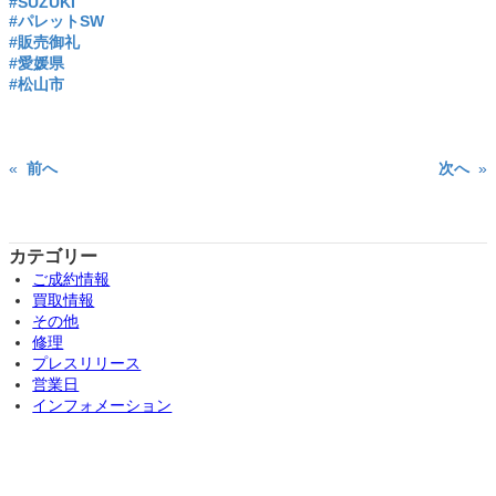
#SUZUKI
#パレットSW
#販売御礼
#愛媛県
#松山市
«
前へ
次へ
»
カテゴリー
ご成約情報
買取情報
その他
修理
プレスリリース
営業日
インフォメーション