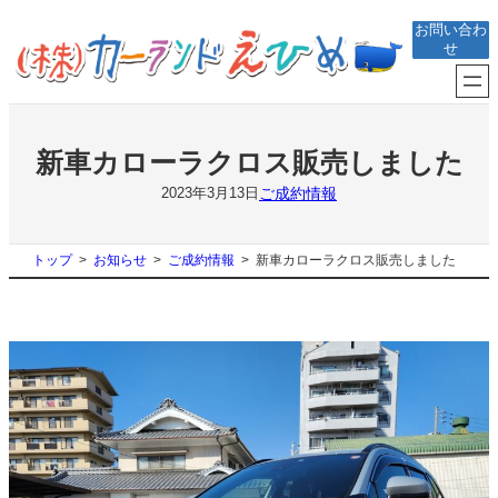
内
お問い合わ
容
せ
を
ス
キ
ッ
プ
新車カローラクロス販売しました
ご成約情報
2023年3月13日
トップ
お知らせ
ご成約情報
新車カローラクロス販売しました