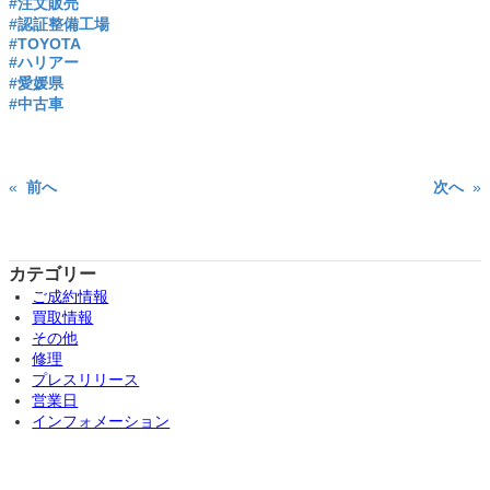
#注文販売
#認証整備工場
#TOYOTA
#ハリアー
#愛媛県
#中古車
«
前へ
次へ
»
カテゴリー
ご成約情報
買取情報
その他
修理
プレスリリース
営業日
インフォメーション