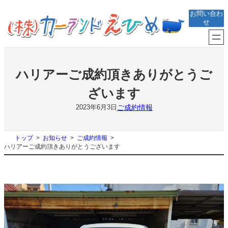
内
お問い合わ
容
せ
を
ス
キ
ッ
プ
ハリアーご成約頂きありがとうご
ざいます
ご成約情報
2023年6月3日
トップ
お知らせ
ご成約情報
ハリアーご成約頂きありがとうございます