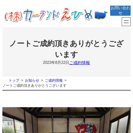
内
お問い合わ
容
せ
を
ス
キ
ッ
プ
ノートご成約頂きありがとうござ
います
ご成約情報
2023年8月22日
トップ
お知らせ
ご成約情報
ノートご成約頂きありがとうございます