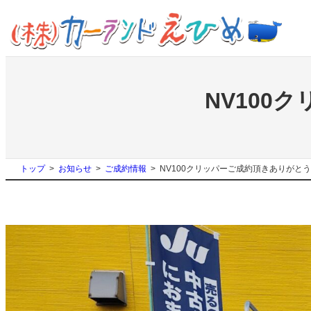
内
容
を
ス
キ
ッ
NV100
プ
トップ
お知らせ
ご成約情報
NV100クリッパーご成約頂きありがと