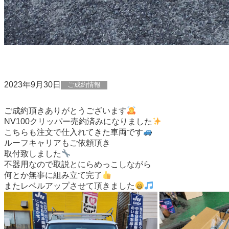
2023年9月30日
ご成約情報
ご成約頂きありがとうございます
NV100クリッパー売約済みになりました
こちらも注文で仕入れてきた車両です
ルーフキャリアもご依頼頂き
取付致しました
不器用なので取説とにらめっこしながら
何とか無事に組み立て完了
またレベルアップさせて頂きました