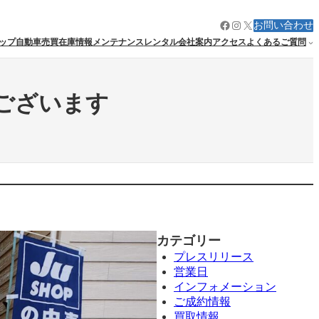
Facebook
Instagram
X
お問い合わせ
ップ
自動車売買
在庫情報
メンテナンス
レンタル
会社案内
アクセス
よくあるご質問
うございます
カテゴリー
プレスリリース
営業日
インフォメーション
ご成約情報
買取情報