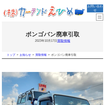
内
お問い合わ
容
せ
を
ス
キ
ッ
プ
ボンゴバン廃車引取
買取情報
2023年10月17日
トップ
お知らせ
買取情報
ボンゴバン廃車引取