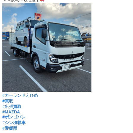
#カーランドえひめ
#買取
#出張買取
#MAZDA
#ボンゴバン
#シン積載車
#愛媛県