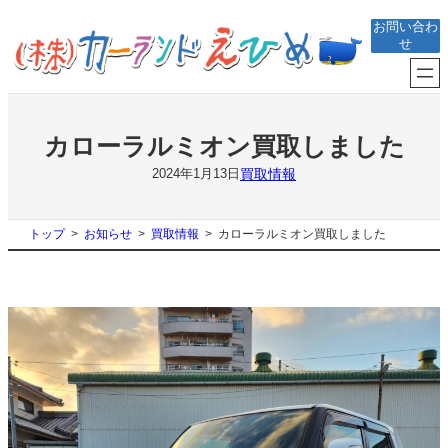
内
お問い合わ
容
せ
を
ス
キ
ッ
プ
カローラルミオン買取しました
買取情報
2024年1月13日
トップ
お知らせ
買取情報
カローラルミオン買取しました