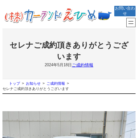
内
お問い合わ
容
せ
を
ス
キ
ッ
プ
セレナご成約頂きありがとうござ
います
ご成約情報
2024年5月18日
トップ
お知らせ
ご成約情報
セレナご成約頂きありがとうございます