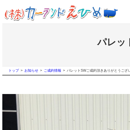
内
容
を
ス
キ
ッ
パレッ
プ
トップ
お知らせ
ご成約情報
パレットSWご成約頂きありがとうござ