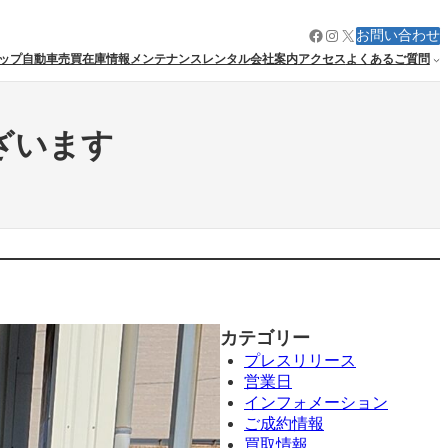
Facebook
Instagram
X
お問い合わせ
ップ
自動車売買
在庫情報
メンテナンス
レンタル
会社案内
アクセス
よくあるご質問
ざいます
カテゴリー
プレスリリース
営業日
インフォメーション
ご成約情報
買取情報