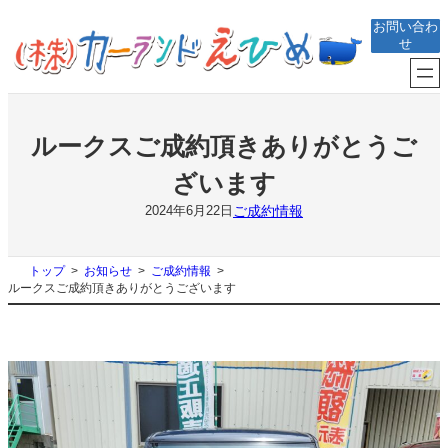
内
お問い合わ
容
せ
を
ス
キ
ッ
プ
ルークスご成約頂きありがとうご
ざいます
ご成約情報
2024年6月22日
トップ
お知らせ
ご成約情報
ルークスご成約頂きありがとうございます