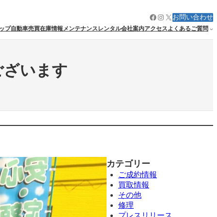
Facebook
Instagram
X
お問い合わせ
ップ
自動車売買
在庫情報
メンテナンス
レンタル
会社案内
アクセス
よくあるご質問
ございます
カテゴリー
ご成約情報
買取情報
その他
修理
プレスリリース