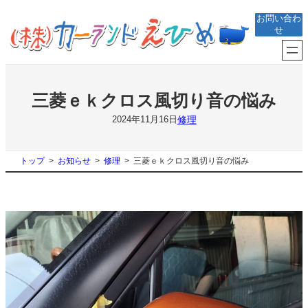
内
お問い合わ
容
せ
を
ス
キ
ッ
プ
三菱ｅｋクロス風切り音の悩み
修理
2024年11月16日
トップ
お知らせ
修理
三菱ｅｋクロス風切り音の悩み