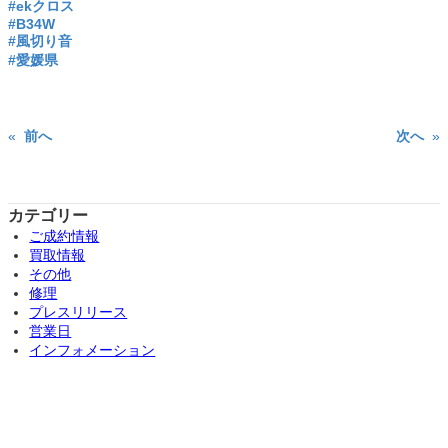
#ekクロス
#B34W
#風切り音
#愛媛県
«
前へ
次へ
»
カテゴリー
ご成約情報
買取情報
その他
修理
プレスリリース
営業日
インフォメーション