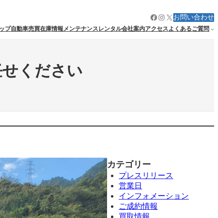
Facebook
Instagram
X
お問い合わせ
ップ
自動車売買
在庫情報
メンテナンス
レンタル
会社案内
アクセス
よくあるご質問
任せください
カテゴリー
プレスリリース
営業日
インフォメーション
ご成約情報
買取情報