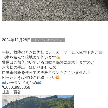
2024年11月28日
インフォメーション
事故、故障のときに弊社にレッカーサービス依頼下さい
代車を積んで現地まで伺います
費用はご加入頂いている自動車保険に請求しますのど
お客様の手出しはいりません
自動車保険を使っての等級ダウンもございません
困ったときはぜひご連絡下さい
カーランドえひめ
08019953356
担当 藤谷