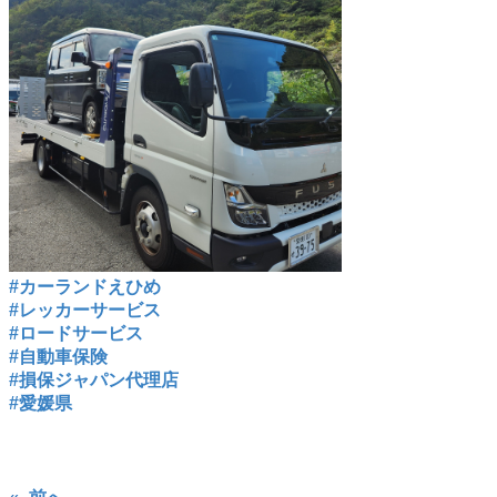
#カーランドえひめ
#レッカーサービス
#ロードサービス
#自動車保険
#損保ジャパン代理店
#愛媛県