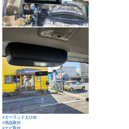
#カーランドえひめ
#用品取付
#ナビ取付