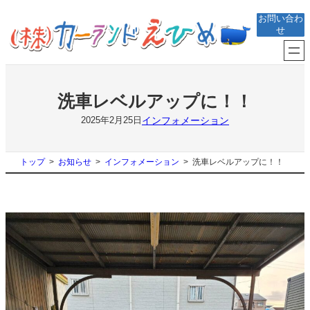
内
お問い合わ
容
せ
を
ス
キ
ッ
プ
洗車レベルアップに！！
インフォメーション
2025年2月25日
トップ
お知らせ
インフォメーション
洗車レベルアップに！！