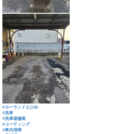
#カーランドえひめ
#洗車
#洗車場舗装
#コーティング
#車内清掃