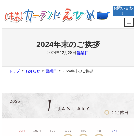
内
お問い合わ
容
せ
を
ス
キ
ッ
プ
2024年末のご挨拶
営業日
2024年12月28日
トップ
お知らせ
営業日
2024年末のご挨拶