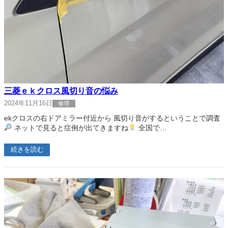
三菱ｅｋクロス風切り音の悩み
2024年11月16日
修理
ekクロスの右ドアミラー付近から 風切り音がするということで調査
ネットで見ると症例が出てきますね
全国で…
続きを読む