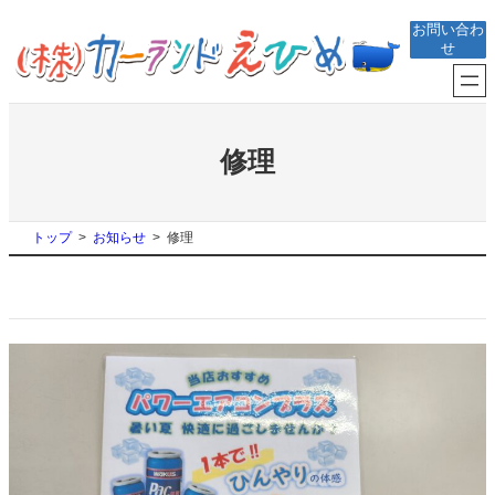
内
お問い合わ
容
せ
を
ス
キ
ッ
プ
修理
トップ
お知らせ
修理