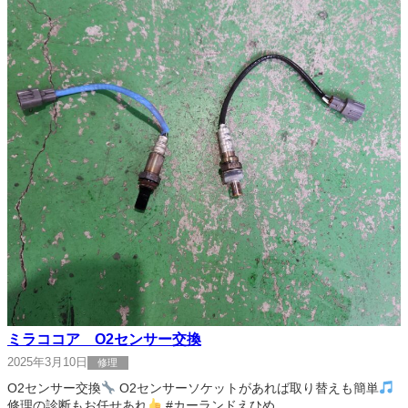
ミラココア O2センサー交換
2025年3月10日
修理
O2センサー交換
O2センサーソケットがあれば取り替えも簡単
修理の診断もお任せあれ
#カーランドえひめ…