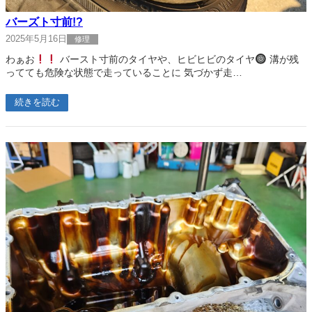
バーズト寸前!?
2025年5月16日
修理
わぁお
バースト寸前のタイヤや、ヒビヒビのタイヤ
溝が残
ってても危険な状態で走っていることに 気づかず走…
続きを読む